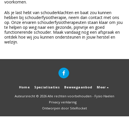
voorkomen.
Als je last hebt van schouderklachten en baat zou kunnen
hebben bij schouderfysiotherapie, neem dan contact met ons
op. Onze ervaren schouderfysiotherapeuten staan klaar om jou
te helpen op weg naar een gezonde, pijnvrije en goed
functionerende schouder. Maak vandaag nog een afspraak en
ontdek hoe wij jou kunnen ondersteunen in jouw herstel en
welzijn.
Home
Specialisaties
Beweegaanbod
Meer
Auteursrecht © 2026 Alle rechten voorbehouden -
Fysio Haelen
Privacy verklaring
Ontworpen door
SiteRocket